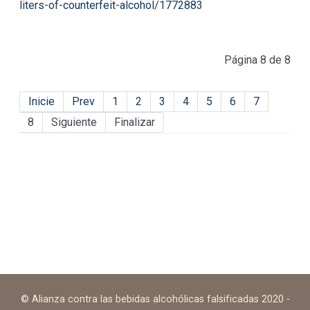
liters-of-counterfeit-alcohol/1772883
Página 8 de 8
Inicie
Prev
1
2
3
4
5
6
7
8
Siguiente
Finalizar
© Alianza contra las bebidas alcohólicas falsificadas 2020 -