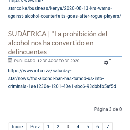
https://www.the-
star.co.ke/business/kenya/2020-08-13-kra-warns-
against-alcohol-counterfeits-goes-after-rogue-players/
SUDÁFRICA | "La prohibición del
alcohol nos ha convertido en
delincuentes
PUBLICADO: 12 DE AGOSTO DE 2020
https://www.iol.co.za/saturday-
star/news/the-alcohol-ban-has-turned-us-into-
criminals-1ee1230e-1201-43e1-abc6-93dbbfb5af5d
Página 3 de 8
Inicie
Prev
1
2
3
4
5
6
7