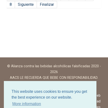
8
Siguiente
Finalizar
© Alianza contra las bebidas alcohólicas falsificadas 2020 -
2026
AACS LE RECUERDA QUE BEBE CON RESPONSABILIDAD.
This website uses cookies to ensure you get
Condiciones de uso del sitio web
the best experience on our website.
Política de privacidad
More information
Política de cookies