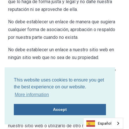
que lo haga de forma justa y legal y no dañe nuestra
reputación ni se aproveche de ella.
No debe establecer un enlace de manera que sugiera
cualquier forma de asociación, aprobación o respaldo
por nuestra parte cuando no exista.
No debe establecer un enlace a nuestro sitio web en
ningún sitio web que no sea de su propiedad.
Nuestro sitio web no debe enmarcarse en ningún otro
sitio, ni puede crear un enlace a cualquier parte de
This website uses cookies to ensure you get
nuestro sitio web que no sea la página de inicio.
the best experience on our website.
More information
Nos reservamos el derecho de retirar el permiso de
enlace sin previo aviso.
Accept
Si desea establecer un enlace con el contenido de
Español
nuestro sitio web o utilizarlo de otro modo, póngase en